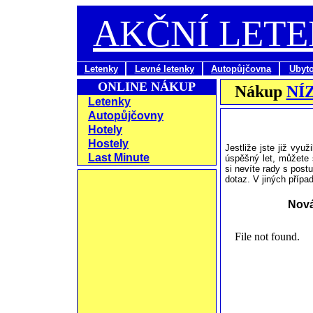
AKČNÍ LET
Letenky
Levné letenky
Autopůjčovna
Ubyt
ONLINE NÁKUP
Nákup
NÍ
Letenky
Autopůjčovny
Hotely
Hostely
Jestliže jste již využi
Last Minute
úspěšný let, můžete 
si nevíte rady s post
dotaz. V jiných příp
Nov