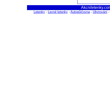
Akcniletenky.com
Letenky
-
Levné letenky
-
Autopůjčovna
-
Ubytování