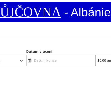
PŮJČOVNA
- Albánie