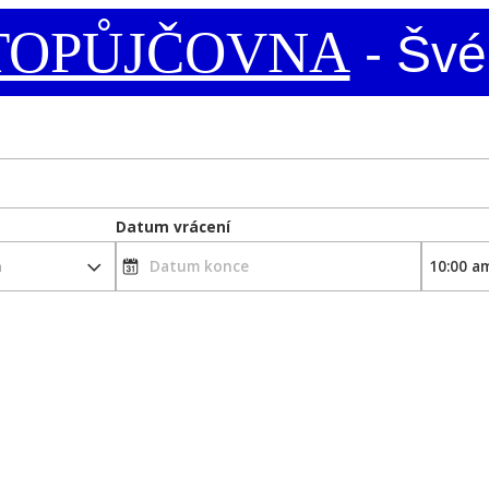
TOPŮJČOVNA
- Švé