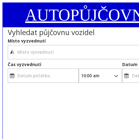
AUTOPŮJČOV