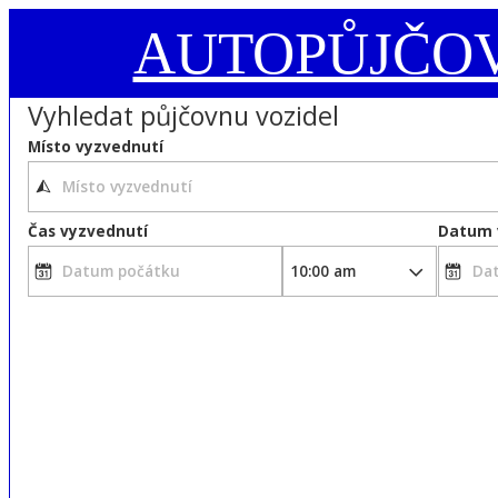
AUTOPŮJČO