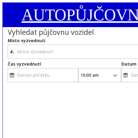
AUTOPŮJČOV