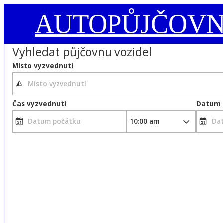
AUTOPŮJČOV