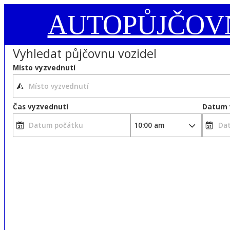
AUTOPŮJČOV