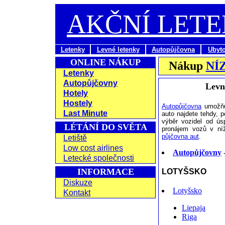
AKČNÍ LET
Letenky
Levné letenky
Autopůjčovna
Ubyt
ONLINE NÁKUP
Nákup
NÍ
Letenky
Autopůjčovny
Levn
Hotely
Hostely
Autopůjčovna
umožňuj
Last Minute
auto najdete tehdy, p
výběr vozidel od ús
LÉTÁNÍ DO SVĚTA
pronájem vozů v níž
půjčovna aut
.
Letiště
Low cost airlines
Autopůjčovny
-
Letecké společnosti
INFORMACE
LOTYŠSKO
Diskuze
Lotyšsko
Kontakt
Liepaja
Riga