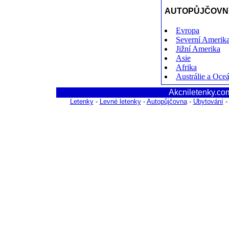
AUTOPŮJČOVNY
Evropa
Severní Amerik
Jižní Amerika
Asie
Afrika
Austrálie a Oce
Akcniletenky.com
Letenky
-
Levné letenky
-
Autopůjčovna
-
Ubytování