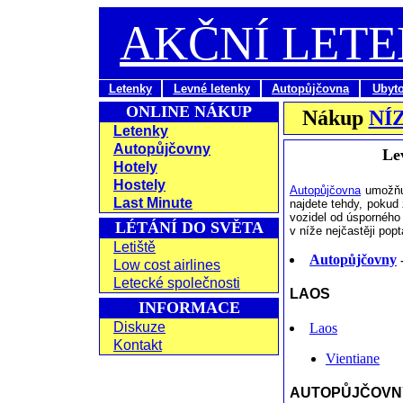
AKČNÍ LET
Letenky
Levné letenky
Autopůjčovna
Ubyt
ONLINE NÁKUP
Nákup
NÍ
Letenky
Autopůjčovny
Le
Hotely
Hostely
Autopůjčovna
umožňuj
Last Minute
najdete tehdy, pokud 
vozidel od úsporného
LÉTÁNÍ DO SVĚTA
v níže nejčastěji po
Letiště
Autopůjčovny
-
Low cost airlines
Letecké společnosti
LAOS
INFORMACE
Diskuze
Laos
Kontakt
Vientiane
AUTOPŮJČOVNY