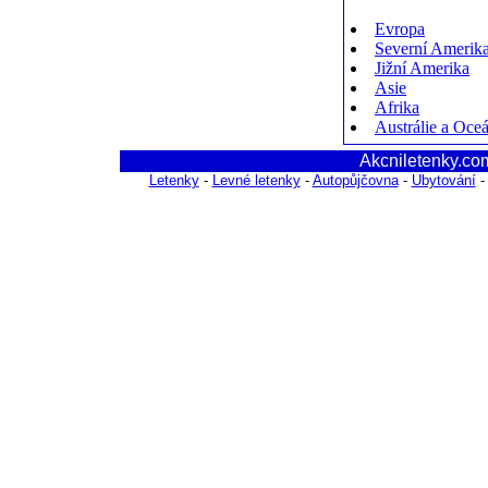
Evropa
Severní Amerik
Jižní Amerika
Asie
Afrika
Austrálie a Oce
Akcniletenky.com
Letenky
-
Levné letenky
-
Autopůjčovna
-
Ubytování