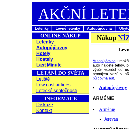
AKČNÍ LET
Letenky
Levné letenky
Autopůjčovna
Ubyt
ONLINE NÁKUP
Nákup
NÍ
Letenky
Autopůjčovny
Levn
Hotely
Hostely
Autopůjčovna
umožňuj
Last Minute
auto najdete tehdy, p
výběr vozidel od ús
LÉTÁNÍ DO SVĚTA
pronájem vozů v níž
půjčovna aut
.
Letiště
Low cost airlines
Autopůjčovny
-
Letecké společnosti
INFORMACE
ARMÉNIE
Diskuze
Arménie
Kontakt
Jerevan