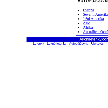
AUTOPŮJČOVNY
Evropa
Severní Amerik
Jižní Amerika
Asie
Afrika
Austrálie a Oce
Akcniletenky.com
Letenky
-
Levné letenky
-
Autopůjčovna
-
Ubytování