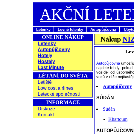
AKČNÍ LET
Letenky
Levné letenky
Autopůjčovna
Ubyt
ONLINE NÁKUP
Nákup
NÍ
Letenky
Autopůjčovny
Lev
Hotely
Hostely
Autopůjčovna
umožňuj
Last Minute
najdete tehdy, pokud 
vozidel od úsporného
LÉTÁNÍ DO SVĚTA
vozů v níže nejčastě
Letiště
Autopůjčovny
-
Low cost airlines
Letecké společnosti
SÚDÁN
INFORMACE
Diskuze
Súdán
Kontakt
Khartoum
AUTOPŮJČOVNY