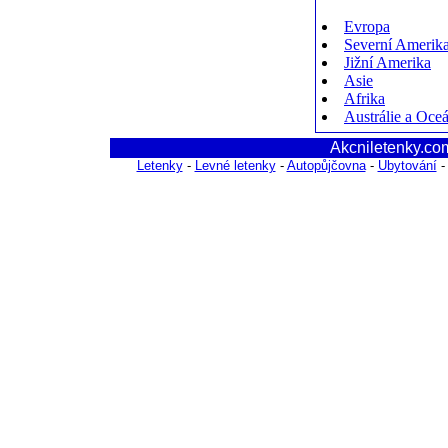
Evropa
Severní Amerik
Jižní Amerika
Asie
Afrika
Austrálie a Oce
Akcniletenky.com
Letenky
-
Levné letenky
-
Autopůjčovna
-
Ubytování