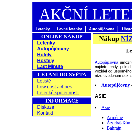
AKČNÍ LET
Letenky
Levné letenky
Autopůjčovna
Ubyt
ONLINE NÁKUP
Nákup
NÍ
Letenky
Autopůjčovny
Le
Hotely
Hostely
Autopůjčovna
umožňuj
Last Minute
najdete tehdy, pokud 
vozidel od úsporného 
LÉTÁNÍ DO SVĚTA
níže uvedeném sezna
Letiště
Autopůjčovny
-
Low cost airlines
Letecké společnosti
ASIE
INFORMACE
Diskuze
Asie
Kontakt
Arménie
Ázerbájdžán
Bahrajn