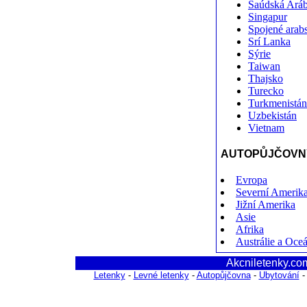
Saúdská Aráb
Singapur
Spojené arab
Srí Lanka
Sýrie
Taiwan
Thajsko
Turecko
Turkmenistán
Uzbekistán
Vietnam
AUTOPŮJČOVNY
Evropa
Severní Amerik
Jižní Amerika
Asie
Afrika
Austrálie a Oce
Akcniletenky.com
Letenky
-
Levné letenky
-
Autopůjčovna
-
Ubytování