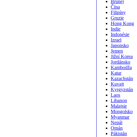
Brunej
Čína
Filipíny
Gruzie
Hong Kong
Indie
Indonésie
Izrael
Japonsko
Jemen
Jižní Korea
Jordánsko
Kambodža
Katar
Kazachstán
Kuvajt
Kyrgyzstán
Laos
Libanon
Malajsie
Mongolsko
Myanmar
Nepál
Omán
Pákistán